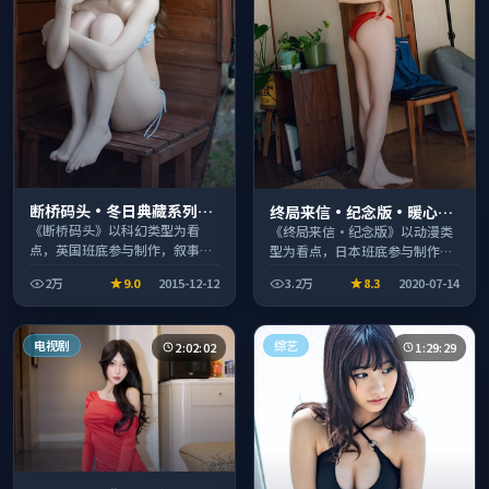
断桥码头·冬日典藏系列温
终局来信·纪念版·暖心观
情叙事引人入胜
影季口碑发酵持续升温
《断桥码头》以科幻类型为看
《终局来信·纪念版》以动漫类
点，英国班底参与制作，叙事完
型为看点，日本班底参与制作，
整、节奏舒适，适合休闲时段观
叙事完整、节奏舒适，适合休闲
2万
9.0
2015-12-12
3.2万
8.3
2020-07-14
看。
时段观看。
电视剧
综艺
2:02:02
1:29:29