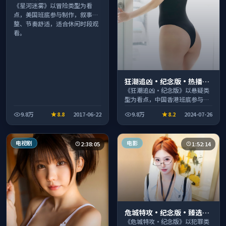
合周末一口气刷完
《星河迷雾》以冒险类型为看
点，美国班底参与制作，叙事完
整、节奏舒适，适合休闲时段观
看。
狂潮追凶·纪念版·热播口
碑之作剧情扎实演技在线
《狂潮追凶·纪念版》以悬疑类
型为看点，中国香港班底参与制
作，叙事完整、节奏舒适，适合
9.8万
8.8
2017-06-22
9.8万
8.2
2024-07-26
休闲时段观看。
电视剧
电影
2:38:05
1:52:14
危城特攻·纪念版·臻选片
单推荐画质清晰观看流畅
《危城特攻·纪念版》以犯罪类