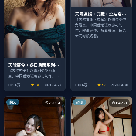
天际追缉·典藏·全站高分
推荐节奏紧凑值得追看
《天际追缉·典藏》以惊悚类型
为看点，中国香港班底参与制
作，叙事完整、节奏舒适，适合
休闲时段观看。
天际密令·冬日典藏系列温
情叙事引人入胜
《天际密令》以喜剧类型为看
点，中国香港班底参与制作，叙
事完整、节奏舒适，适合休闲时
9.6万
6.8
2021-04-22
8.6万
7.7
2020-04-20
段观看。
综艺
动漫
2:28:54
1:46:53