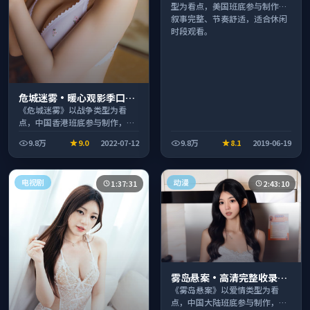
型为看点，美国班底参与制作，
叙事完整、节奏舒适，适合休闲
时段观看。
危城迷雾·暖心观影季口碑
发酵持续升温
《危城迷雾》以战争类型为看
点，中国香港班底参与制作，叙
事完整、节奏舒适，适合休闲时
9.8万
9.0
2022-07-12
9.8万
8.1
2019-06-19
段观看。
电视剧
动漫
1:37:31
2:43:10
雾岛悬案·高清完整收录适
合周末一口气刷完
《雾岛悬案》以爱情类型为看
点，中国大陆班底参与制作，叙