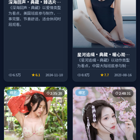
深海回声·典藏·臻选片单
推荐画质清晰观看流畅
《深海回声·典藏》以爱情类型
为看点，美国班底参与制作，叙
事完整、节奏舒适，适合休闲时
段观看。
星河追缉·典藏·暖心观影
季口碑发酵持续升温
《星河追缉·典藏》以动作类型
为看点，中国大陆班底参与制
作，叙事完整、节奏舒适，适合
6.5万
6.1
2024-11-10
8.8万
7.7
2023-08-16
休闲时段观看。
综艺
综艺
2:35:20
2:48:31