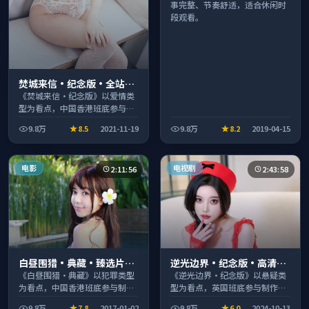
事完整、节奏舒适，适合休闲时
段观看。
焚城来信·纪念版·全站高
分推荐节奏紧凑值得追看
《焚城来信·纪念版》以爱情类
型为看点，中国香港班底参与制
作，叙事完整、节奏舒适，适合
9.8万
8.5
2021-11-19
9.8万
8.2
2019-04-15
休闲时段观看。
电影
电视剧
2:11:56
2:43:58
白昼围猎·典藏·臻选片单
逆光边界·纪念版·高清完
推荐画质清晰观看流畅
整收录适合周末一口气刷完
《白昼围猎·典藏》以犯罪类型
《逆光边界·纪念版》以悬疑类
为看点，中国香港班底参与制
型为看点，英国班底参与制作，
作，叙事完整、节奏舒适，适合
叙事完整、节奏舒适，适合休闲
9.8万
7.8
2017-01-02
9.8万
6.0
2024-10-13