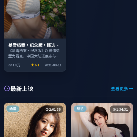
暴雪档案·纪念版·臻选片
单推荐画质清晰观看流畅
《暴雪档案·纪念版》以爱情类
型为看点，中国大陆班底参与制
作，叙事完整、节奏舒适，适合
1.8万
6.1
2021-09-11
休闲时段观看。
最新上映
查看更多 →
动漫
综艺
2:01:36
1:34:31