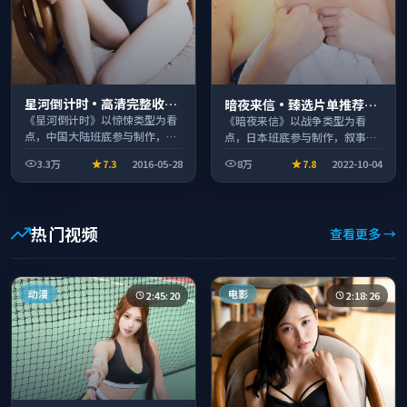
星河倒计时·高清完整收录
暗夜来信·臻选片单推荐画
适合周末一口气刷完
质清晰观看流畅
《星河倒计时》以惊悚类型为看
《暗夜来信》以战争类型为看
点，中国大陆班底参与制作，叙
点，日本班底参与制作，叙事完
事完整、节奏舒适，适合休闲时
整、节奏舒适，适合休闲时段观
3.3万
7.3
2016-05-28
8万
7.8
2022-10-04
段观看。
看。
热门视频
查看更多 →
动漫
电影
2:45:20
2:18:26