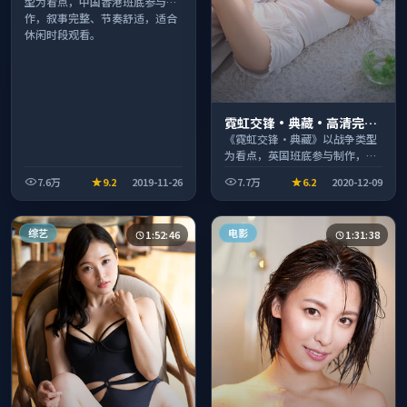
型为看点，中国香港班底参与制
作，叙事完整、节奏舒适，适合
休闲时段观看。
霓虹交锋·典藏·高清完整
收录适合周末一口气刷完
《霓虹交锋·典藏》以战争类型
为看点，英国班底参与制作，叙
事完整、节奏舒适，适合休闲时
7.6万
9.2
2019-11-26
7.7万
6.2
2020-12-09
段观看。
综艺
电影
1:52:46
1:31:38