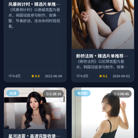
风暴倒计时·臻选片单推荐
画质清晰观看流畅
《风暴倒计时》以悬疑类型为看
点，英国班底参与制作，叙事完
整、节奏舒适，适合休闲时段观
看。
断桥法则·臻选片单推荐画
质清晰观看流畅
《断桥法则》以犯罪类型为看
点，韩国班底参与制作，叙事完
整、节奏舒适，适合休闲时段观
9.8万
8.8
2022-06-04
9.8万
9.1
2024-09-02
看。
动漫
电视剧
2:28:10
2:00:45
星河迷雾·高清完整收录适