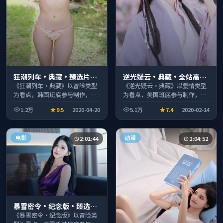
狂潮列车·典藏·臻选片单
逆光疑云·典藏·全站高分
推荐画质清晰观看流畅
推荐节奏紧凑值得追看
《狂潮列车·典藏》以冒险类型
《逆光疑云·典藏》以爱情类型
为看点，韩国班底参与制作，叙
为看点，美国班底参与制作，叙
事完整、节奏舒适，适合休闲时
事完整、节奏舒适，适合休闲时
1.2万
9.5
2020-04-20
5.1万
7.4
2020-02-14
段观看。
段观看。
电影
动漫
2:01:44
2:04:52
暴雪密令·纪念版·臻选片
单推荐画质清晰观看流畅
《暴雪密令·纪念版》以冒险类