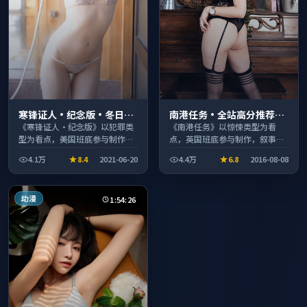
寒锋证人·纪念版·冬日典
南港任务·全站高分推荐节
藏系列温情叙事引人入胜
奏紧凑值得追看
《寒锋证人·纪念版》以犯罪类
《南港任务》以惊悚类型为看
型为看点，美国班底参与制作，
点，英国班底参与制作，叙事完
叙事完整、节奏舒适，适合休闲
整、节奏舒适，适合休闲时段观
4.1万
8.4
2021-06-20
4.4万
6.8
2016-08-08
时段观看。
看。
动漫
1:54:26